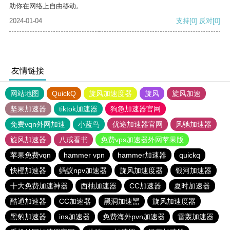
助你在网络上自由移动。
2024-01-04
支持
[0]
反对
[0]
友情链接
网站地图
QuickQ
旋风加速度器
旋风
旋风加速
坚果加速器
tiktok加速器
狗急加速器官网
免费vqn外网加速
小蓝鸟
优途加速器官网
风驰加速器
旋风加速器
八戒看书
免费vps加速器外网苹果版
苹果免费vqn
hammer vpn
hammer加速器
quickq
快橙加速器
蚂蚁npv加速器
旋风加速度器
银河加速器
十大免费加速神器
西柚加速器
CC加速器
夏时加速器
酷通加速器
CC加速器
黑洞加速噐
旋风加速度器
黑豹加速器
ins加速器
免费海外pvn加速器
雷轰加速器