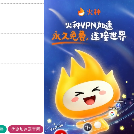
支持
[0]
反对
[0]
支持
[0]
反对
[0]
支持
[0]
反对
[0]
鸟
优途加速器官网
风驰加速器
旋风加速器
八戒看书