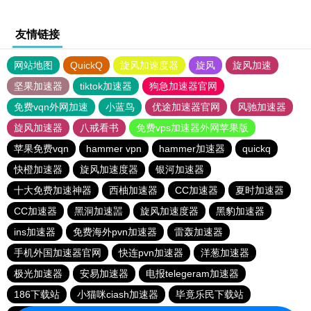
友情链接
网站地图
QuickQ
旋风加速度器
旋风
旋风加速
坚果加速器
tiktok加速器
狗急加速器官网
免费vqn外网加速
小蓝鸟
优途加速器官网
风驰加速器
旋风加速器
八戒看书
免费vps加速器外网苹果版
苹果免费vqn
hammer vpn
hammer加速器
quickq
快橙加速器
旋风加速度器
银河加速器
十大免费加速神器
西柚加速器
CC加速器
夏时加速器
CC加速器
黑洞加速噐
旋风加速度器
黑豹加速器
ins加速器
免费海外pvn加速器
雷轰加速器
手机外国加速器官网
快连pvn加速器
洋葱加速器
极光加速器
安易加速器
电报telegeram加速器
186下载站
小猫咪ciash加速器
毕竟乐民下载站