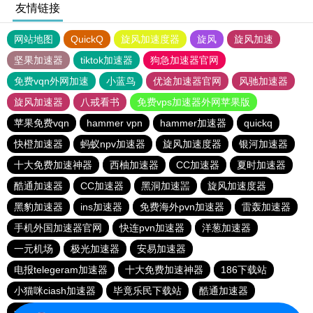
友情链接
网站地图
QuickQ
旋风加速度器
旋风
旋风加速
坚果加速器
tiktok加速器
狗急加速器官网
免费vqn外网加速
小蓝鸟
优途加速器官网
风驰加速器
旋风加速器
八戒看书
免费vps加速器外网苹果版
苹果免费vqn
hammer vpn
hammer加速器
quickq
快橙加速器
蚂蚁npv加速器
旋风加速度器
银河加速器
十大免费加速神器
西柚加速器
CC加速器
夏时加速器
酷通加速器
CC加速器
黑洞加速噐
旋风加速度器
黑豹加速器
ins加速器
免费海外pvn加速器
雷轰加速器
手机外国加速器官网
快连pvn加速器
洋葱加速器
一元机场
极光加速器
安易加速器
电报telegeram加速器
十大免费加速神器
186下载站
小猫咪ciash加速器
毕竟乐民下载站
酷通加速器
一元机场
telegeram苹果加速器