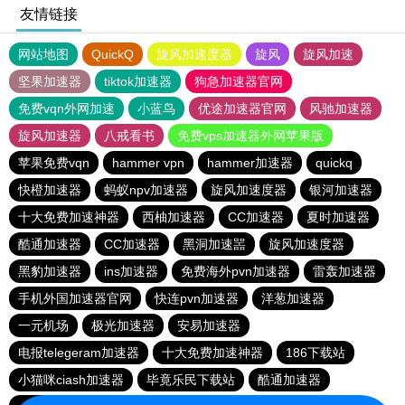
友情链接
网站地图
QuickQ
旋风加速度器
旋风
旋风加速
坚果加速器
tiktok加速器
狗急加速器官网
免费vqn外网加速
小蓝鸟
优途加速器官网
风驰加速器
旋风加速器
八戒看书
免费vps加速器外网苹果版
苹果免费vqn
hammer vpn
hammer加速器
quickq
快橙加速器
蚂蚁npv加速器
旋风加速度器
银河加速器
十大免费加速神器
西柚加速器
CC加速器
夏时加速器
酷通加速器
CC加速器
黑洞加速噐
旋风加速度器
黑豹加速器
ins加速器
免费海外pvn加速器
雷轰加速器
手机外国加速器官网
快连pvn加速器
洋葱加速器
一元机场
极光加速器
安易加速器
电报telegeram加速器
十大免费加速神器
186下载站
小猫咪ciash加速器
毕竟乐民下载站
酷通加速器