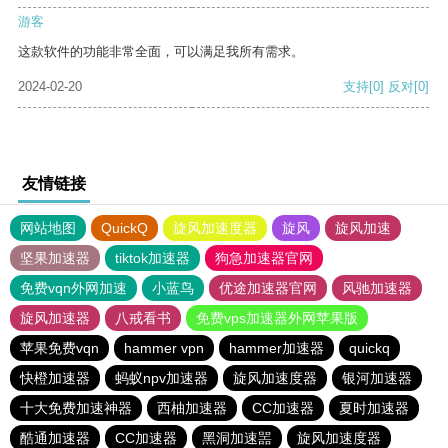
游客
这款软件的功能非常全面，可以满足我所有需求。
2024-02-20
支持
[0]
反对
[0]
友情链接
网站地图
QuickQ
旋风加速度器
旋风
旋风加速
坚果加速器
tiktok加速器
狗急加速器官网
免费vqn外网加速
小蓝鸟
优途加速器官网
风驰加速器
旋风加速器
八戒看书
免费vps加速器外网苹果版
苹果免费vqn
hammer vpn
hammer加速器
quickq
快橙加速器
蚂蚁npv加速器
旋风加速度器
银河加速器
十大免费加速神器
西柚加速器
CC加速器
夏时加速器
酷通加速器
CC加速器
黑洞加速噐
旋风加速度器