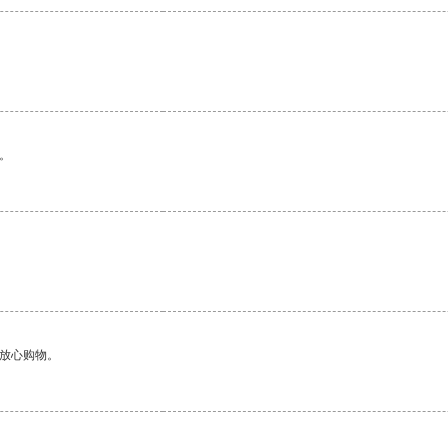
。
够放心购物。