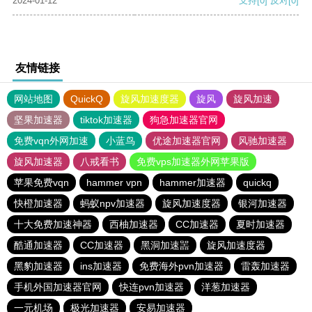
2024-01-12
支持
[0]
反对
[0]
友情链接
网站地图
QuickQ
旋风加速度器
旋风
旋风加速
坚果加速器
tiktok加速器
狗急加速器官网
免费vqn外网加速
小蓝鸟
优途加速器官网
风驰加速器
旋风加速器
八戒看书
免费vps加速器外网苹果版
苹果免费vqn
hammer vpn
hammer加速器
quickq
快橙加速器
蚂蚁npv加速器
旋风加速度器
银河加速器
十大免费加速神器
西柚加速器
CC加速器
夏时加速器
酷通加速器
CC加速器
黑洞加速噐
旋风加速度器
黑豹加速器
ins加速器
免费海外pvn加速器
雷轰加速器
手机外国加速器官网
快连pvn加速器
洋葱加速器
一元机场
极光加速器
安易加速器